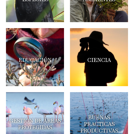
EDUCACIÓN
CIENCIA
BUENAS
GESTIÓN DE ÁREAS
PRACTICAS
PROTEGIDAS
PRODUCTIVAS