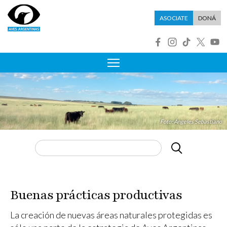
Pasar al contenido principal
Menú asociate
ASOCIATE
DONÁ
R
Foto: Ángeles Sebastiano
Buscar
Buenas prácticas productivas
La creación de nuevas áreas naturales protegidas es