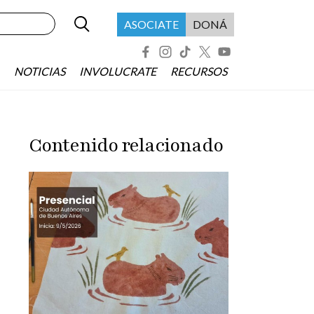
Buscar
Menú header asociate
ASOCIATE
DONÁ
Redes Sociales
NOTICIAS
INVOLUCRATE
RECURSOS
Contenido relacionado