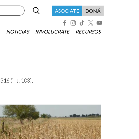
Buscar
Menú header asociate
ASOCIATE
DONÁ
Redes Sociales
NOTICIAS
INVOLUCRATE
RECURSOS
316 (int. 103),