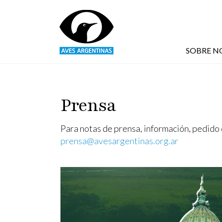
Pasar al contenido principal
SOBRE N
Prensa
Para notas de prensa, información, pedido d
prensa@avesargentinas.org.ar