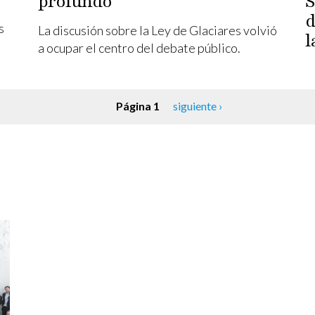
profundo
S
d
s
La discusión sobre la Ley de Glaciares volvió
l
a ocupar el centro del debate público.
Siguiente página
Página 1
siguiente ›