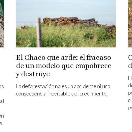
El Chaco que arde: el fracaso
C
de un modelo que empobrece
d
y destruye
H
d
os
La deforestación no es un accidente ni una
p
consecuencia inevitable del crecimiento.
c
al
p
ón
e