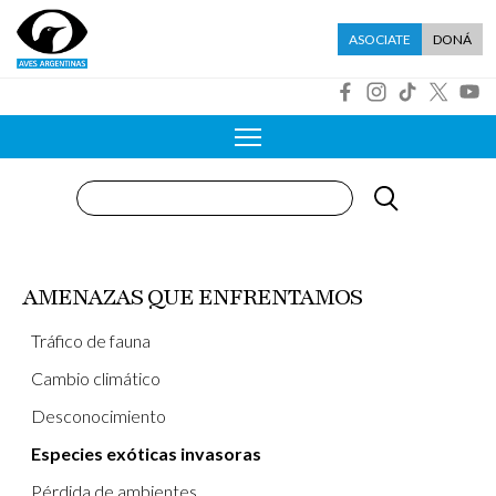
Pasar al contenido principal
Menú asociate
ASOCIATE
DONÁ
R
Buscar
AMENAZAS QUE ENFRENTAMOS
Tráfico de fauna
Cambio climático
Desconocimiento
Especies exóticas invasoras
Pérdida de ambientes