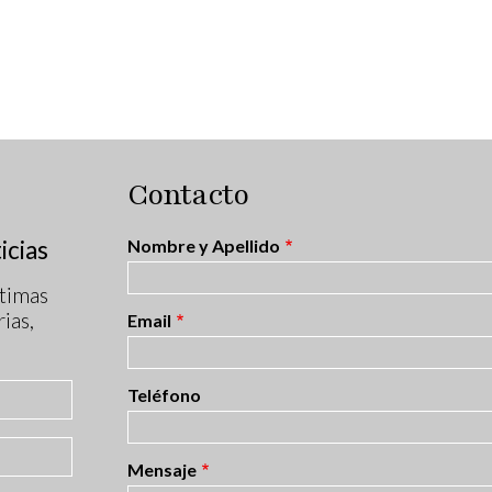
Contacto
icias
Nombre y Apellido
timas
ias,
Email
Teléfono
Mensaje