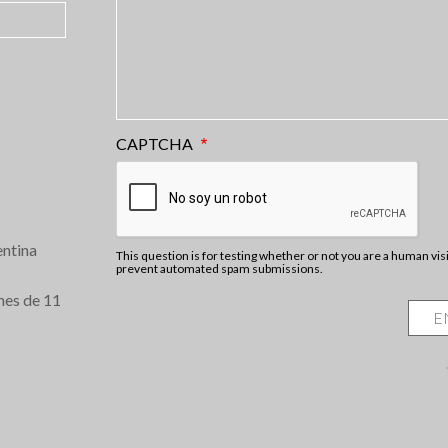
CAPTCHA
ntina
This question is for testing whether or not you are a human vis
prevent automated spam submissions.
nes de 11