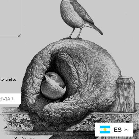
itor and to
ES