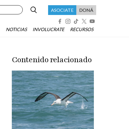
Buscar
Menú header asociate
ASOCIATE
DONÁ
Redes Sociales
NOTICIAS
INVOLUCRATE
RECURSOS
Contenido relacionado