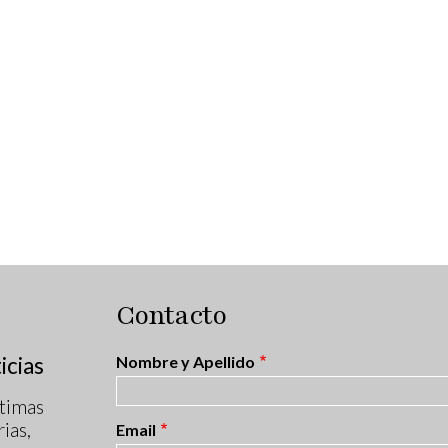
Contacto
icias
Nombre y Apellido
timas
ias,
Email