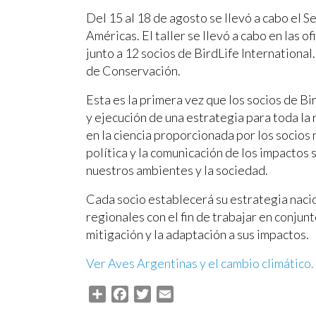
Del 15 al 18 de agosto se llevó a cabo el
Américas. El taller se llevó a cabo en las
junto a 12 socios de BirdLife Internation
de Conservación.
Esta es la primera vez que los socios de Bi
y ejecución de una estrategia para toda la
en la ciencia proporcionada por los socios 
política y la comunicación de los impactos 
nuestros ambientes y la sociedad.
Cada socio establecerá su estrategia naci
regionales con el fin de trabajar en conjunt
mitigación y la adaptación a sus impactos.
Ver Aves Argentinas y el cambio climático.
Share
Facebook
Twitter
Email