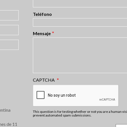
Teléfono
Mensaje
CAPTCHA
ntina
This question is for testing whether or not you are a human vis
prevent automated spam submissions.
nes de 11