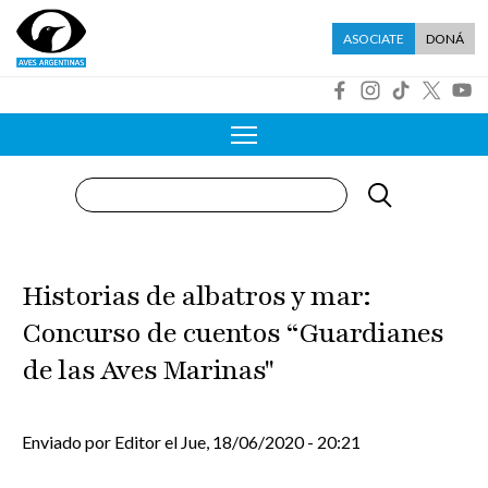
Pasar al contenido principal
Menú asociate
ASOCIATE
DONÁ
R
Buscar
Historias de albatros y mar:
Concurso de cuentos “Guardianes
de las Aves Marinas"
Enviado por
Editor
el
Jue, 18/06/2020 - 20:21