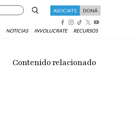
Buscar
Menú header asociate
ASOCIATE
DONÁ
Redes Sociales
NOTICIAS
INVOLUCRATE
RECURSOS
Contenido relacionado