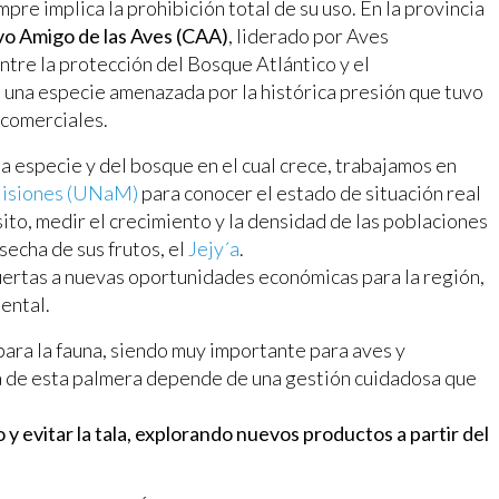
pre implica la prohibición total de su uso. En la provincia
ivo Amigo de las Aves (CAA)
, liderado por Aves
ntre la protección del Bosque Atlántico y el
, una especie amenazada por la histórica presión que tuvo
s comerciales.
ta especie y del bosque en el cual crece, trabajamos en
Misiones (UNaM)
para conocer el estado de situación real
ito, medir el crecimiento y la densidad de las poblaciones
secha de sus frutos, el
Jejy´a
.
 puertas a nuevas oportunidades económicas para la región,
ental.
para la fauna, siendo muy importante para aves y
a de esta palmera depende de una gestión cuidadosa que
to y evitar la tala, explorando nuevos productos a partir del