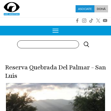
Pasar al contenido principal
Menú asociate
ASOCIATE
DONÁ
R
Buscar
Reserva Quebrada Del Palmar - San
Luis