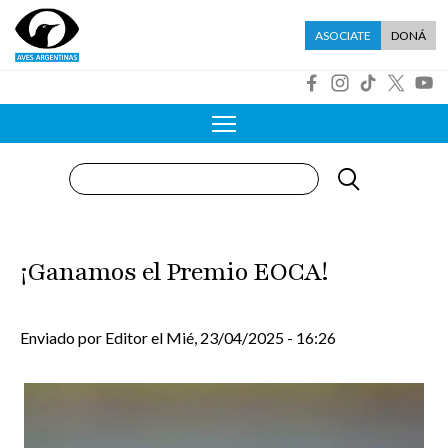
Pasar al contenido principal
Menú asociate
ASOCIATE
DONÁ
R
Buscar
¡Ganamos el Premio EOCA!
Enviado por
Editor
el
Mié, 23/04/2025 - 16:26